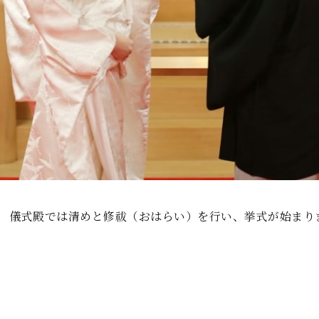
儀式殿では清めと修祓（おはらい）を行い、挙式が始まり