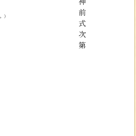
神前式次第
。）