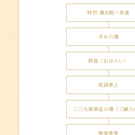
時刻 儀式殿へ参進
手水の儀
修祓（おはらい）
祝詞奏上
三三九度御盃の儀（三献の
神楽奉奏