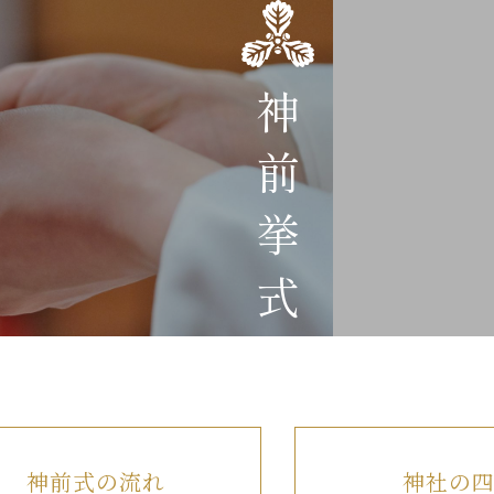
神前挙式
神前式の流れ
神社の